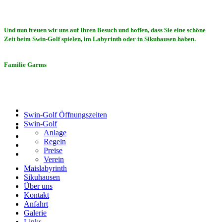
Und nun freuen wir uns auf Ihren Besuch und hoffen, dass Sie eine schöne
Zeit beim Swin-Golf spielen, im Labyrinth oder in Sikuhausen haben.
Familie Garms
Swin-Golf Öffnungszeiten
Swin-Golf
Anlage
Regeln
Preise
Verein
Maislabyrinth
Sikuhausen
Über uns
Kontakt
Anfahrt
Galerie
Links