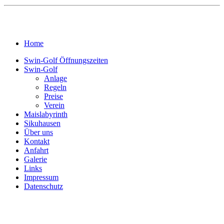
Home
Swin-Golf Öffnungszeiten
Swin-Golf
Anlage
Regeln
Preise
Verein
Maislabyrinth
Sikuhausen
Über uns
Kontakt
Anfahrt
Galerie
Links
Impressum
Datenschutz